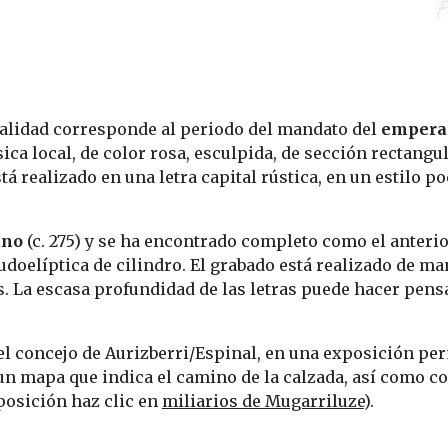
talidad corresponde al periodo del mandato del
 empera
ica local, de color rosa, esculpida, de sección rectangul
tá realizado en una letra capital rústica, en un estilo p
ano
 (c. 275) y se ha encontrado completo como el anterio
udoelíptica de cilindro. El grabado está realizado de man
s. La escasa profundidad de las letras puede hacer pensa
el concejo de Aurizberri/Espinal, en una exposición perm
n mapa que indica el camino de la calzada, así como c
osición haz clic en 
miliarios de Mugarriluze
).