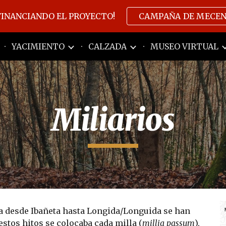
FINANCIANDO EL PROYECTO!
CAMPAÑA DE MECE
ip to main content
Skip to navigat
YACIMIENTO
CALZADA
MUSEO VIRTUAL
Miliarios
a desde Ibañeta hasta Longida/Longuida se han 
estos hitos se colocaba cada milla (
millia passum
), 