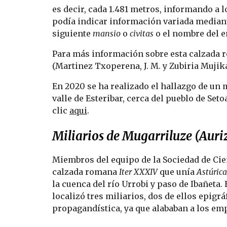
es decir, cada 1.481 metros, informando a lo
podía indicar información variada mediante
siguiente 
mansio
 o
 civitas
 o el nombre del 
Para más información sobre esta calzada ro
(Martinez Txoperena, J. M. y Zubiria Mujika,
En 2020 se ha realizado el hallazgo de un m
valle de Esteribar, cerca del pueblo de Set
clic 
aqui
.
Miliarios de Mugarriluze (Auriz
Miembros del equipo de la Sociedad de Cien
calzada romana
 Iter XXXIV
 que unía 
Astúrica
la cuenca del río Urrobi y paso de Ibañeta
localizó tres miliarios, dos de ellos epigrá
propagandística, ya que alababan a los em